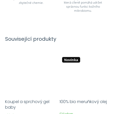
která cíleně pomáhá udržet
zbytečné chemie.
správnou funkci kožního
mikrobiomu.
Související produkty
Novinka
Koupel a sprchový gel
100% bio meruňkový olej
baby
Skladem