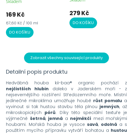
Skladem
Průměrné
hodnocení
279 Kč
169 Kč
produktu
je
Měrná
DO KOŠÍKU
67,60 Kč / 100 ml
5,0
cena:
z
DO KOŠÍKU
5
hvězdiček.
Zobrazit všechny související produkty
Detailní popis produktu
Hedvábná houba kii-baa® organic pochází z
nejčistších hlubin
daleko v Jaderském moři - z
nejsevernějšího rozšíření Středozemního moře. Místní
jedinečné mikroklima umožňuje houbě
růst pomalu
a
vyvinout si tak hustou stavbu těla plnou
jemných
, až
mikroskopických
pórů
. Díky této speciální textuře je
výjimečně
šetrná
,
jemná
a
nejměkčí
mezi mořskými
houbami. Mořská houba je vysoce
savá
,
odolná
a s
použitím mycího přípravku vytváří bohatou a
hustou