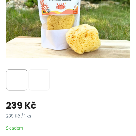
239 Kč
Měrná
239 Kč / 1 ks
cena:
Skladem