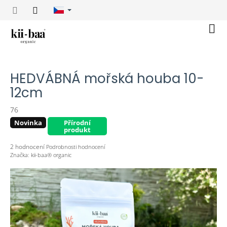
Přejít
na
obsah
Nák
koší
HEDVÁBNÁ mořská houba 10-
12cm
76
Novinka
Přírodní
produkt
Průměrné
2 hodnocení
Podrobnosti hodnocení
hodnocení
Značka:
kii-baa® organic
produktu
je
5,0
z
5
hvězdiček.