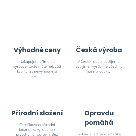
Výhodné ceny
Česká výroba
Nakupujete přímo od
V České republice žijeme,
výrobce, takže máte nejvyšší
vyvíjíme i vyrábíme všechny
kvalitu, za nejvýhodnější
naše produkty.
cenu.
Přírodní složení
Opravdu
pomáhá
Certifikovaná přírodní
kosmetika vyrobená z
Kii-baa je jediná kosmetika,
prvotřídních surovin. Bez