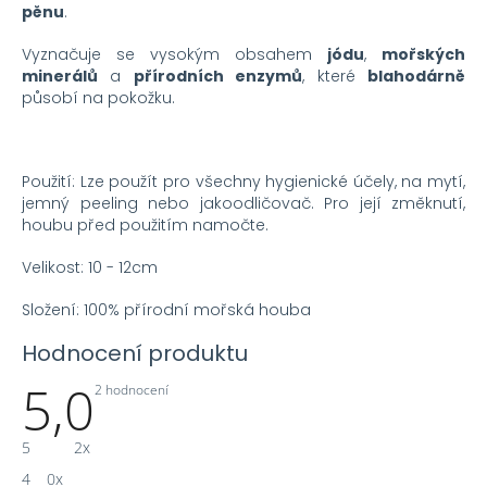
pěnu
.
Vyznačuje se vysokým obsahem
jódu
,
mořských
minerálů
a
přírodních enzymů
, které
blahodárně
působí na pokožku.
Použití: Lze použít pro všechny hygienické účely, na mytí,
jemný peeling nebo jakoodličovač. Pro její změknutí,
houbu před použitím namočte.
Velikost: 10 - 12cm
Složení: 100% přírodní mořská houba
Hodnocení produktu
5,0
Průměrné
2 hodnocení
hodnocení
produktu
je
5
2x
5,0
z
4
0x
5