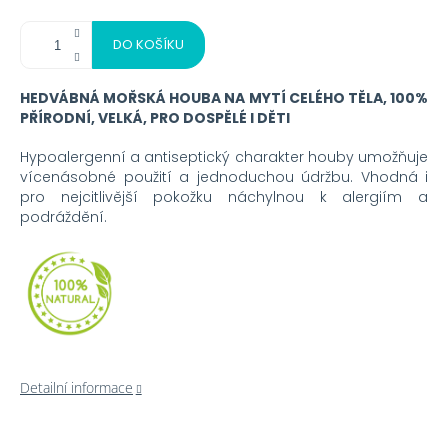
DO KOŠÍKU
HEDVÁBNÁ MOŘSKÁ HOUBA NA MYTÍ CELÉHO TĚLA, 100%
PŘÍRODNÍ, VELKÁ, PRO DOSPĚLÉ I DĚTI
Hypoalergenní a antiseptický charakter houby umožňuje
vícenásobné použití a jednoduchou údržbu. Vhodná i
pro nejcitlivější pokožku náchylnou k alergiím a
podráždění.
Detailní informace