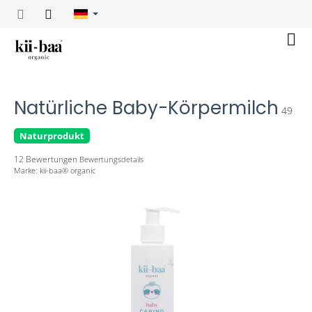
Zum
Inhalt
springen
War
Natürliche Baby-Körpermilch
49
Naturprodukt
Die
12 Bewertungen
Bewertungsdetails
durchschnittliche
Marke:
kii-baa® organic
Produktbewertung
ist
5,0
von
5
Sternen.