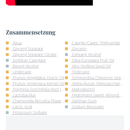
Zusammensetzung
Aqua
Caprylic/Capric Triglyceride
Glyceryl Stearate
Glycerin
Glyceryl Stearate Citrate
Cetearyl Alcohol
Sorbitan Caprylate
Olea Europaea Fruit Oil
Benzyl Alcohol
Vitis Vinifera Seed Oil
Undecane
Tridecane
Prunus Amygdalus Dulcis Oil
Simmondsia Chinensis Seed Oil
Prunus Armeniaca Kernel Oil
Alpha-glucan Oligosaccharide
Polymnia Sonchifolia Root Juice
Maltodextrin
Lactobacillus
Hydrolyzed Sweet Almond Protein
Chamomilla Recutita Flower Extract
Xanthan Gum
Lactic Acid
Sodium Benzoate
Potassium Sorbate