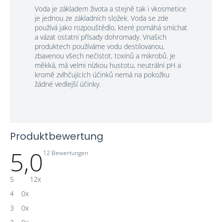
Voda je základem života a stejně tak i vkosmetice
je jednou ze základních složek. Voda se zde
používá jako rozpouštědlo, které pomáhá smíchat
a vázat ostatní přísady dohromady. Vnašich
produktech používáme vodu destilovanou,
zbavenou všech nečistot, toxinů a mikrobů. Je
měkká, má velmi nízkou hustotu, neutrální pH a
kromě zvlhčujících účinků nemá na pokožku
žádné vedlejší účinky.
Produktbewertung
5,0
Die
12 Bewertungen
durchschnittliche
Produktbewertung
ist
5
12x
5,0
von
4
0x
5
Sternen.
3
0x