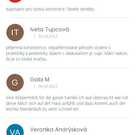
Kupovano pro synka sestrenice. Skvele vyrobky.
Iveta Tupcová
IT
|
05.04.2023
Die Produktbewertung beträgt 5 von 5 Sternen.
příjemná konzistence, neparfemované přírodní složení s
probiotiky a prebiotiky. Balení s dávkovačem je supr. Mám radost,
že je to česká značka.
Gabi M.
G
|
06.03.2023
Die Produktbewertung beträgt 5 von 5 Sternen.
eine Körpermilch für die ganze Familie ich war überrascht wie toll
diese Milch sich auf der Haut anfühlt und dazu kommt auch der
leichte Mandelduft es zieht schnell ein
Veronika Andrýsková
VA