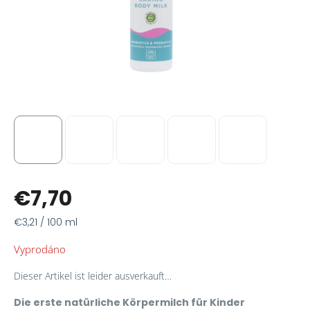
€7,70
Verkaufspreis:
€3,21 / 100 ml
Vyprodáno
Dieser Artikel ist leider ausverkauft…
Die erste natürliche Körpermilch für Kinder