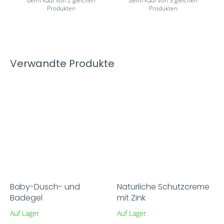
beim Kauf von 2 gleichen
beim Kauf von 3 gleichen
Produkten
Produkten
Verwandte Produkte
Baby-Dusch- und
Natürliche Schutzcreme
Badegel
mit Zink
Auf Lager
Auf Lager
Die
Die