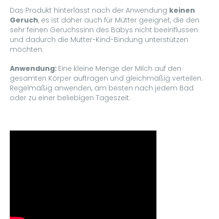
Das Produkt hinterlässt nach der Anwendung
keinen
Geruch
, es ist daher auch für Mütter geeignet, die den
sehr feinen Geruchssinn des Babys nicht beeinflussen
und dadurch die Mutter-Kind-Bindung unterstützen
möchten.
Anwendung:
Eine kleine Menge der Milch auf den
gesamten Körper auftragen und gleichmäßig verteilen.
Regelmäßig anwenden, am besten nach jedem Bad
oder zu einer beliebigen Tageszeit.