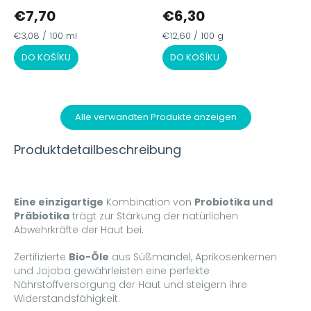
durchschnittliche
dur
€7,70
€6,30
Produktbewertung
Pr
ist
ist
Verkaufspreis:
Verkaufspreis:
€3,08 / 100 ml
€12,60 / 100 g
5,0
5,0
von
vo
DO KOŠÍKU
DO KOŠÍKU
5
5
Sternen.
Ste
Alle verwandten Produkte anzeigen
Produktdetailbeschreibung
Eine einzigartige
Kombination von
Probiotika und
Präbiotika
trägt zur Stärkung der natürlichen
Abwehrkräfte der Haut bei.
Zertifizierte
Bio-Öle
aus Süßmandel, Aprikosenkernen
und Jojoba gewährleisten eine perfekte
Nährstoffversorgung der Haut und steigern ihre
Widerstandsfähigkeit.